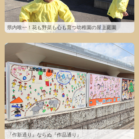
県内唯一！花も野菜も心も育つ幼稚園の屋上庭園
『作新通り』ならぬ『作品通り』