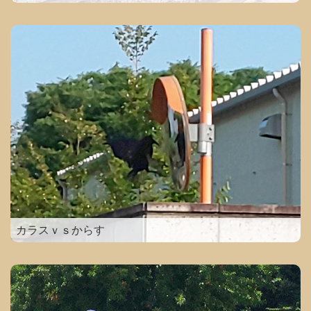
カラスｖｓからす